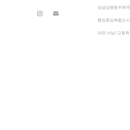
성남삼평동우체국
행정중심복합도시 
대전 서남2고등학